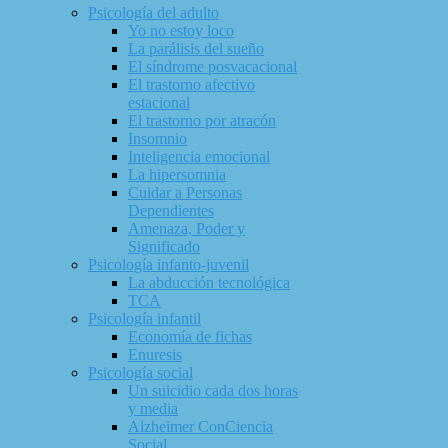
Psicología del adulto
Yo no estoy loco
La parálisis del sueño
El síndrome posvacacional
El trastorno afectivo
estacional
El trastorno por atracón
Insomnio
Inteligencia emocional
La hipersomnia
Cuidar a Personas
Dependientes
Amenaza, Poder y
Significado
Psicología infanto-juvenil
La abducción tecnológica
TCA
Psicología infantil
Economía de fichas
Enuresis
Psicología social
Un suicidio cada dos horas
y media
Alzheimer ConCiencia
Social