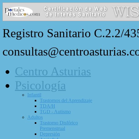
Registro Sanitario C.2.2/43
consultas@centroasturias.
Centro Asturias
Psicología
Infantil
Trastornos del Aprendizaje
TDA/H
TGD - Autismo
Adultos
Trastorno Disfórico
Premenstrual
Depresión