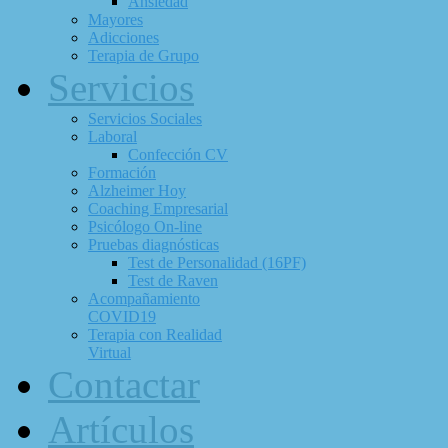
Ansiedad
Mayores
Adicciones
Terapia de Grupo
Servicios
Servicios Sociales
Laboral
Confección CV
Formación
Alzheimer Hoy
Coaching Empresarial
Psicólogo On-line
Pruebas diagnósticas
Test de Personalidad (16PF)
Test de Raven
Acompañamiento
COVID19
Terapia con Realidad
Virtual
Contactar
Artículos