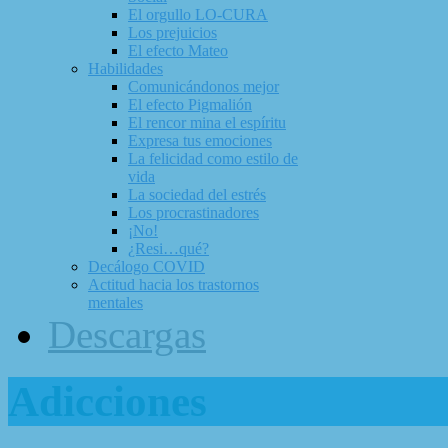
El orgullo LO-CURA
Los prejuicios
El efecto Mateo
Habilidades
Comunicándonos mejor
El efecto Pigmalión
El rencor mina el espíritu
Expresa tus emociones
La felicidad como estilo de
vida
La sociedad del estrés
Los procrastinadores
¡No!
¿Resi…qué?
Decálogo COVID
Actitud hacia los trastornos
mentales
Descargas
Adicciones