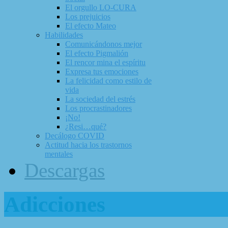
El orgullo LO-CURA
Los prejuicios
El efecto Mateo
Habilidades
Comunicándonos mejor
El efecto Pigmalión
El rencor mina el espíritu
Expresa tus emociones
La felicidad como estilo de
vida
La sociedad del estrés
Los procrastinadores
¡No!
¿Resi…qué?
Decálogo COVID
Actitud hacia los trastornos
mentales
Descargas
Adicciones