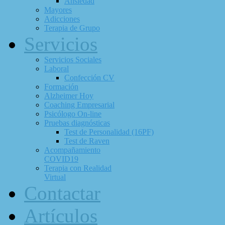
Ansiedad
Mayores
Adicciones
Terapia de Grupo
Servicios
Servicios Sociales
Laboral
Confección CV
Formación
Alzheimer Hoy
Coaching Empresarial
Psicólogo On-line
Pruebas diagnósticas
Test de Personalidad (16PF)
Test de Raven
Acompañamiento
COVID19
Terapia con Realidad
Virtual
Contactar
Artículos