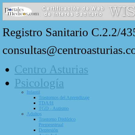
Registro Sanitario C.2.2/43
consultas@centroasturias.
Centro Asturias
Psicología
Infantil
Trastornos del Aprendizaje
TDA/H
TGD - Autismo
Adultos
Trastorno Disfórico
Premenstrual
Depresión