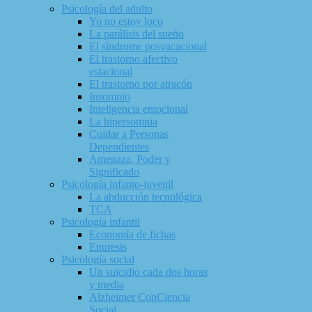
Psicología del adulto
Yo no estoy loco
La parálisis del sueño
El síndrome posvacacional
El trastorno afectivo
estacional
El trastorno por atracón
Insomnio
Inteligencia emocional
La hipersomnia
Cuidar a Personas
Dependientes
Amenaza, Poder y
Significado
Psicología infanto-juvenil
La abducción tecnológica
TCA
Psicología infantil
Economía de fichas
Enuresis
Psicología social
Un suicidio cada dos horas
y media
Alzheimer ConCiencia
Social