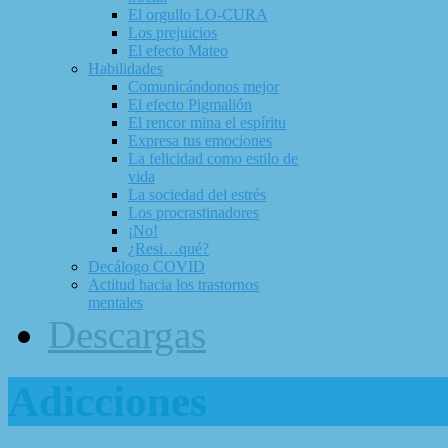
El orgullo LO-CURA
Los prejuicios
El efecto Mateo
Habilidades
Comunicándonos mejor
El efecto Pigmalión
El rencor mina el espíritu
Expresa tus emociones
La felicidad como estilo de
vida
La sociedad del estrés
Los procrastinadores
¡No!
¿Resi…qué?
Decálogo COVID
Actitud hacia los trastornos
mentales
Descargas
Adicciones