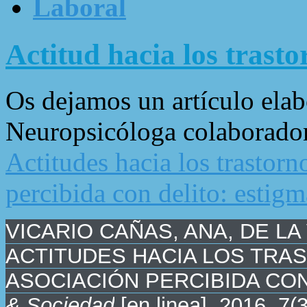
Laboral
Actitud hacia los trast
Os dejamos un artículo ela
Neuropsicóloga colaboradora
Actitudes hacia los trastorn
percibida con delito: estigm
VICARIO CAÑAS, ANA, DE LA
ACTITUDES HACIA LOS TRA
ASOCIACIÓN PERCIBIDA CON
& Sociedad
[en linea]. 2016, 7(