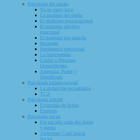
Psicología del adulto
Yo no estoy loco
La parálisis del sueño
El síndrome posvacacional
El trastorno afectivo
estacional
El trastorno por atracón
Insomnio
Inteligencia emocional
La hipersomnia
Cuidar a Personas
Dependientes
Amenaza, Poder y
Significado
Psicología infanto-juvenil
La abducción tecnológica
TCA
Psicología infantil
Economía de fichas
Enuresis
Psicología social
Un suicidio cada dos horas
y media
Alzheimer ConCiencia
Social