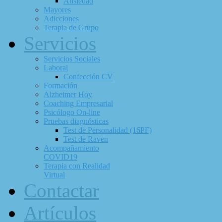
Ansiedad
Mayores
Adicciones
Terapia de Grupo
Servicios
Servicios Sociales
Laboral
Confección CV
Formación
Alzheimer Hoy
Coaching Empresarial
Psicólogo On-line
Pruebas diagnósticas
Test de Personalidad (16PF)
Test de Raven
Acompañamiento
COVID19
Terapia con Realidad
Virtual
Contactar
Artículos