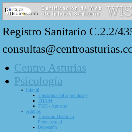
Registro Sanitario C.2.2/43
consultas@centroasturias.
Centro Asturias
Psicología
Infantil
Trastornos del Aprendizaje
TDA/H
TGD - Autismo
Adultos
Trastorno Disfórico
Premenstrual
Depresión