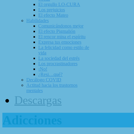
El orgullo LO-CURA
Los prejuicios
El efecto Mateo
Habilidades
Comunicándonos mejor
El efecto Pigmalión
El rencor mina el espíritu
Expresa tus emociones
La felicidad como estilo de
vida
La sociedad del estrés
Los procrastinadores
¡No!
¿Resi…qué?
Decálogo COVID
Actitud hacia los trastornos
mentales
Descargas
Adicciones