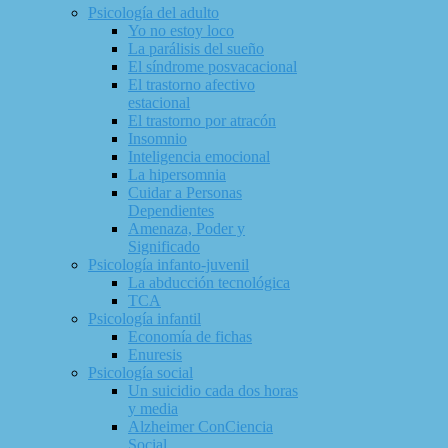
Psicología del adulto
Yo no estoy loco
La parálisis del sueño
El síndrome posvacacional
El trastorno afectivo
estacional
El trastorno por atracón
Insomnio
Inteligencia emocional
La hipersomnia
Cuidar a Personas
Dependientes
Amenaza, Poder y
Significado
Psicología infanto-juvenil
La abducción tecnológica
TCA
Psicología infantil
Economía de fichas
Enuresis
Psicología social
Un suicidio cada dos horas
y media
Alzheimer ConCiencia
Social