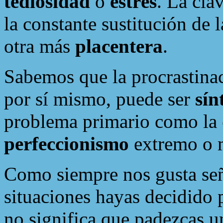
tediosidad
o
estrés
. La cla
la constante sustitución de 
otra más
placentera
.
Sabemos que la procrastinac
por sí mismo, puede ser
sí
problema primario como la
perfeccionismo
extremo o 
Como siempre nos gusta señ
situaciones hayas decidido 
no significa que padezcas u