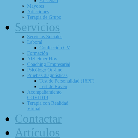
Ansiedad
Mayores
Adicciones
Terapia de Grupo
Servicios
Servicios Sociales
Laboral
Confección CV
Formación
Alzheimer Hoy
Coaching Empresarial
Psicólogo On-line
Pruebas diagnósticas
Test de Personalidad (16PF)
Test de Raven
Acompañamiento
COVID19
Terapia con Realidad
Virtual
Contactar
Artículos