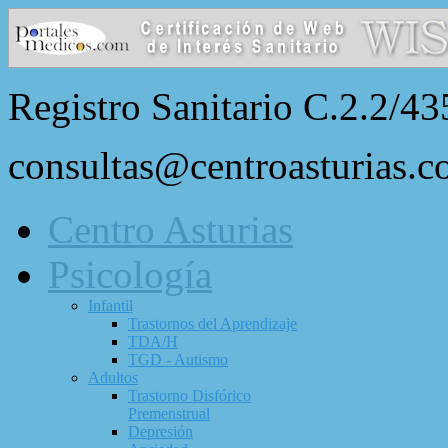
Registro Sanitario C.2.2/43
consultas@centroasturias.
Centro Asturias
Psicología
Infantil
Trastornos del Aprendizaje
TDA/H
TGD - Autismo
Adultos
Trastorno Disfórico
Premenstrual
Depresión