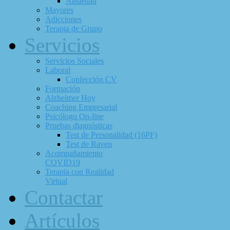
Ansiedad
Mayores
Adicciones
Terapia de Grupo
Servicios
Servicios Sociales
Laboral
Confección CV
Formación
Alzheimer Hoy
Coaching Empresarial
Psicólogo On-line
Pruebas diagnósticas
Test de Personalidad (16PF)
Test de Raven
Acompañamiento
COVID19
Terapia con Realidad
Virtual
Contactar
Artículos