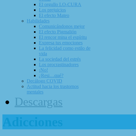
El orgullo LO-CURA
Los prejuicios
El efecto Mateo
Habilidades
Comunicándonos mejor
El efecto Pigmalión
El rencor mina el espíritu
Expresa tus emociones
La felicidad como estilo de
vida
La sociedad del estrés
Los procrastinadores
¡No!
¿Resi…qué?
Decálogo COVID
Actitud hacia los trastornos
mentales
Descargas
Adicciones