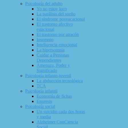
Psicología del adulto
Yo no estoy loco
La parálisis del sueño
El síndrome posvacacional
El trastorno afectivo
estacional
El trastorno por atracón
Insomnio
Inteligencia emocional
La hipersomnia
Cuidar a Personas
Dependientes
Amenaza, Poder y
Significado
Psicología infanto-juvenil
La abducción tecnológica
TCA
Psicología infantil
Economía de fichas
Enuresis
Psicología social
Un suicidio cada dos horas
y media
Alzheimer ConCiencia
Social