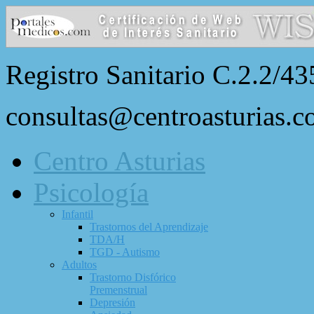
Registro Sanitario C.2.2/43
consultas@centroasturias.
Centro Asturias
Psicología
Infantil
Trastornos del Aprendizaje
TDA/H
TGD - Autismo
Adultos
Trastorno Disfórico
Premenstrual
Depresión