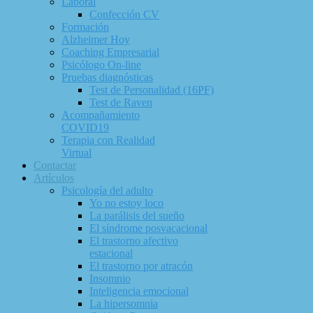
Laboral
Confección CV
Formación
Alzheimer Hoy
Coaching Empresarial
Psicólogo On-line
Pruebas diagnósticas
Test de Personalidad (16PF)
Test de Raven
Acompañamiento
COVID19
Terapia con Realidad
Virtual
Contactar
Artículos
Psicología del adulto
Yo no estoy loco
La parálisis del sueño
El síndrome posvacacional
El trastorno afectivo
estacional
El trastorno por atracón
Insomnio
Inteligencia emocional
La hipersomnia