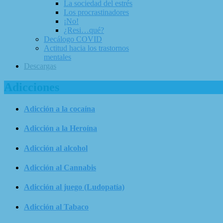
La sociedad del estrés
Los procrastinadores
¡No!
¿Resi…qué?
Decálogo COVID
Actitud hacia los trastornos
mentales
Descargas
Adicciones
Adicción a la cocaína
Adicción a la Heroína
Adicción al alcohol
Adicción al Cannabis
Adicción al juego (Ludopatía)
Adicción al Tabaco