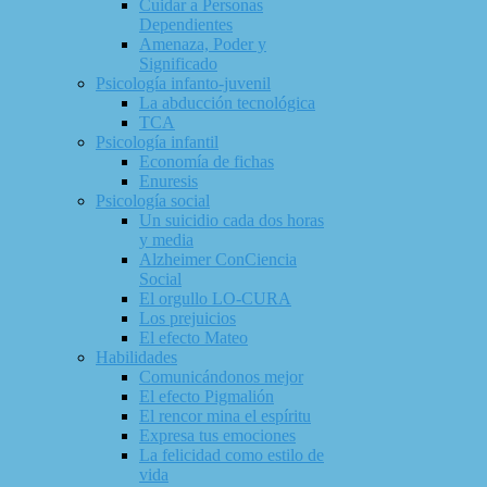
Cuidar a Personas
Dependientes
Amenaza, Poder y
Significado
Psicología infanto-juvenil
La abducción tecnológica
TCA
Psicología infantil
Economía de fichas
Enuresis
Psicología social
Un suicidio cada dos horas
y media
Alzheimer ConCiencia
Social
El orgullo LO-CURA
Los prejuicios
El efecto Mateo
Habilidades
Comunicándonos mejor
El efecto Pigmalión
El rencor mina el espíritu
Expresa tus emociones
La felicidad como estilo de
vida