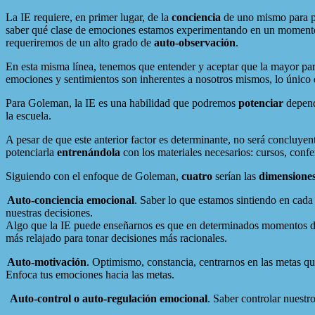
La IE requiere, en primer lugar, de la
conciencia
de uno mismo para po
saber qué clase de emociones estamos experimentando en un momento 
requeriremos de un alto grado de
auto-observación
.
En esta misma línea, tenemos que entender y aceptar que la mayor part
emociones y sentimientos son inherentes a nosotros mismos, lo único 
Para Goleman, la IE es una habilidad que podremos
potenciar
depend
la escuela.
A pesar de que este anterior factor es determinante, no será concluyent
potenciarla
entrenándola
con los materiales necesarios: cursos, confe
Siguiendo con el enfoque de Goleman,
cuatro
serían las
dimensione
Auto-conciencia emocional
. Saber lo que estamos sintiendo en cada
nuestras decisiones.
Algo que la IE puede enseñarnos es que en determinados momentos de e
más relajado para tonar decisiones más racionales.
Auto-motivación
. Optimismo, constancia, centrarnos en las metas que
Enfoca tus emociones hacia las metas.
Auto-control o auto-regulación emocional
. Saber controlar nuestro