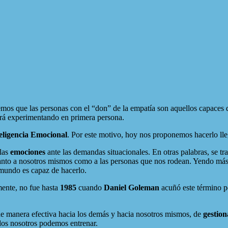
mos que las personas con el “don” de la empatía son aquellos capaces d
ará experimentando en primera persona.
eligencia Emocional
. Por este motivo, hoy nos proponemos hacerlo lle
 las
emociones
ante las demandas situacionales. En otras palabras, se tra
to a nosotros mismos como a las personas que nos rodean. Yendo más al
 mundo es capaz de hacerlo.
ente, no fue hasta
1985
cuando
Daniel Goleman
acuñó este término po
 de manera efectiva hacia los demás y hacia nosotros mismos, de
gestion
dos nosotros podemos entrenar.