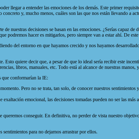
der llegar a entender las emociones de los demás. Este primer requisit
concreto y, mucho menos, cuáles son las que nos están llevando a act
e de nuestras decisiones se basan en las emociones. ¿Serías capaz de de
que podremos hacer es mitigarlos, pero siempre van a estar ahí. De es
iendo del entorno en que hayamos crecido y nos hayamos desarrollado. 
e. Esto quiere decir que, a pesar de que lo ideal sería recibir este ince
rencias, libros, manuales, etc. Todo está al alcance de nuestras manos, 
s
que conformarían la IE:
 momento. Pero no se trata, tan solo, de conocer nuestros sentimientos
xaltación emocional, las decisiones tomadas pueden no ser las más ace
 queremos conseguir. En definitiva, no perder de vista nuestro objetivo 
s sentimientos para no dejarnos arrastrar por ellos.