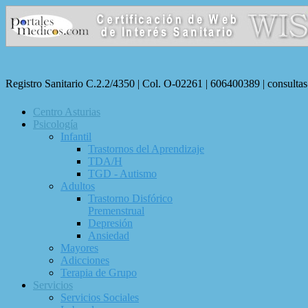
Registro Sanitario C.2.2/4350 | Col. O-02261 | 606400389 | consulta
Centro Asturias
Psicología
Infantil
Trastornos del Aprendizaje
TDA/H
TGD - Autismo
Adultos
Trastorno Disfórico
Premenstrual
Depresión
Ansiedad
Mayores
Adicciones
Terapia de Grupo
Servicios
Servicios Sociales