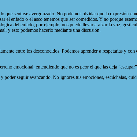
 lo que sentirse avergonzado. No podemos olvidar que la expresión emoci
presar el enfado o el asco tenemos que ser comedidos. Y no porque este
ológica del enfado, por ejemplo, nos puede llevar a alzar la voz, gestic
 mal, y esto podemos hacerlo mediante una discusión.
mente entre los desconocidos. Podemos aprender a respetarlas y con es
rreno emocional, entendiendo que no es peor el que las deja “escapar”
y poder seguir avanzando. No ignores tus emociones, escúchalas, cuídala