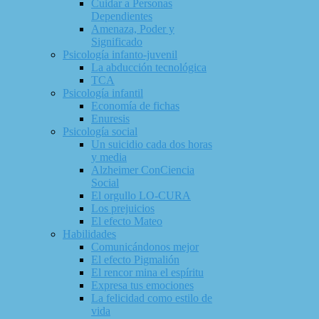
Cuidar a Personas
Dependientes
Amenaza, Poder y
Significado
Psicología infanto-juvenil
La abducción tecnológica
TCA
Psicología infantil
Economía de fichas
Enuresis
Psicología social
Un suicidio cada dos horas
y media
Alzheimer ConCiencia
Social
El orgullo LO-CURA
Los prejuicios
El efecto Mateo
Habilidades
Comunicándonos mejor
El efecto Pigmalión
El rencor mina el espíritu
Expresa tus emociones
La felicidad como estilo de
vida