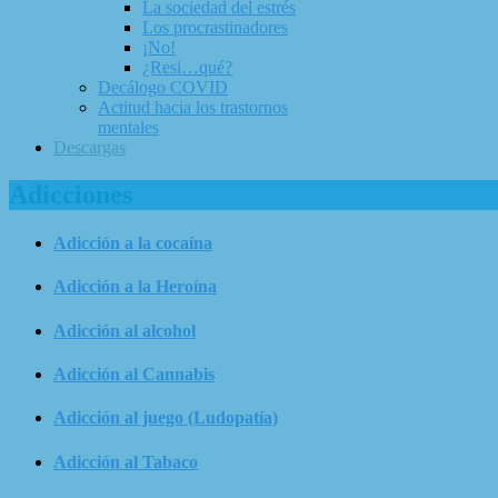
La sociedad del estrés
Los procrastinadores
¡No!
¿Resi…qué?
Decálogo COVID
Actitud hacia los trastornos
mentales
Descargas
Adicciones
Adicción a la cocaína
Adicción a la Heroína
Adicción al alcohol
Adicción al Cannabis
Adicción al juego (Ludopatía)
Adicción al Tabaco