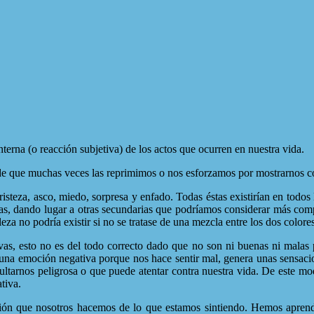
terna (o reacción subjetiva) de los actos que ocurren en nuestra vida.
 de que muchas veces las reprimimos o nos esforzamos por mostrarnos c
risteza, asco, miedo, sorpresa y enfado. Todas éstas existirían en todo
s, dando lugar a otras secundarias que podríamos considerar más compl
za no podría existir si no se tratase de una mezcla entre los dos colores
s, esto no es del todo correcto dado que no son ni buenas ni malas 
una emoción negativa porque nos hace sentir mal, genera unas sensaci
esultarnos peligrosa o que puede atentar contra nuestra vida. De este m
tiva.
ción que nosotros hacemos de lo que estamos sintiendo. Hemos aprend