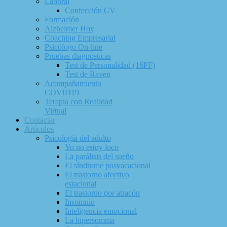
Laboral
Confección CV
Formación
Alzheimer Hoy
Coaching Empresarial
Psicólogo On-line
Pruebas diagnósticas
Test de Personalidad (16PF)
Test de Raven
Acompañamiento
COVID19
Terapia con Realidad
Virtual
Contactar
Artículos
Psicología del adulto
Yo no estoy loco
La parálisis del sueño
El síndrome posvacacional
El trastorno afectivo
estacional
El trastorno por atracón
Insomnio
Inteligencia emocional
La hipersomnia