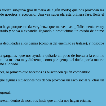
 fuerza subjetiva (por llamarla de algún modo) que nos provocan las
de nosotros y aceptarlo. Una vez superada esta primera fase, llega el
no lo hago porque me da vergüenza que me vean así públicamente, estoy
surado y se va a expandir, llegando a producirnos un estado de ánimo
 debilidades a los demás (como si del enemigo se tratase), y nosotros
la garganta,
que nos ayuda a quitarle un poco de fuerza a la enorme
de una manera muy diferente, como por ejemplo el duelo por la muerte
no el olvido.
ces, lo primero que hacemos es buscar con quién compartirlo.
ue algunas situaciones nos deben provocar un asco social y
otras un
rporal:
ezcan dentro de nosotros hasta que un día nos hagan estallar.