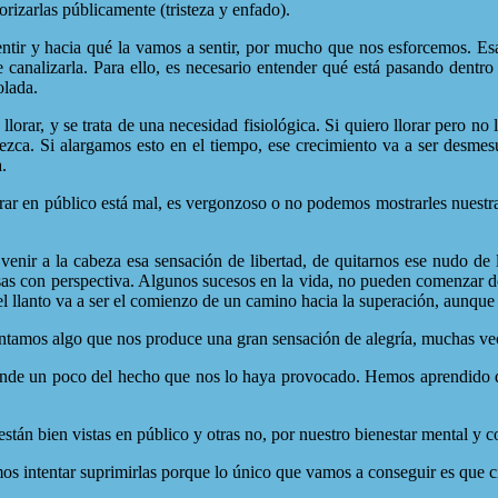
orizarlas públicamente (tristeza y enfado).
ntir y hacia qué la vamos a sentir, por mucho que nos esforcemos. Esa
 canalizarla. Para ello, es necesario entender qué está pasando dentro 
olada.
lorar, y se trata de una necesidad fisiológica. Si quiero llorar pero 
rezca. Si alargamos esto en el tiempo, ese crecimiento va a ser desme
a.
rar en público está mal, es vergonzoso o no podemos mostrarles nuestras
nir a la cabeza esa sensación de libertad, de quitarnos ese nudo de 
sas con perspectiva. Algunos sucesos en la vida, no pueden comenzar 
l llanto va a ser el comienzo de un camino hacia la superación, aunque 
entamos algo que nos produce una gran sensación de alegría, muchas ve
pende un poco del hecho que nos lo haya provocado. Hemos aprendido q
n bien vistas en público y otras no, por nuestro bienestar mental y co
s intentar suprimirlas porque lo único que vamos a conseguir es que cr