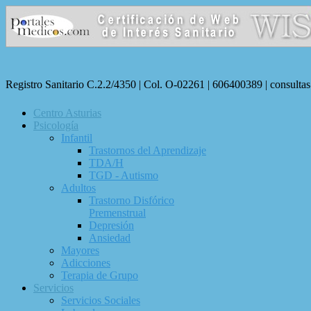
Registro Sanitario C.2.2/4350 | Col. O-02261 | 606400389 | consulta
Centro Asturias
Psicología
Infantil
Trastornos del Aprendizaje
TDA/H
TGD - Autismo
Adultos
Trastorno Disfórico
Premenstrual
Depresión
Ansiedad
Mayores
Adicciones
Terapia de Grupo
Servicios
Servicios Sociales