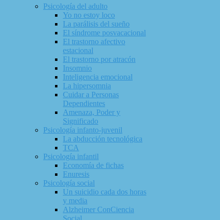
Psicología del adulto
Yo no estoy loco
La parálisis del sueño
El síndrome posvacacional
El trastorno afectivo
estacional
El trastorno por atracón
Insomnio
Inteligencia emocional
La hipersomnia
Cuidar a Personas
Dependientes
Amenaza, Poder y
Significado
Psicología infanto-juvenil
La abducción tecnológica
TCA
Psicología infantil
Economía de fichas
Enuresis
Psicología social
Un suicidio cada dos horas
y media
Alzheimer ConCiencia
Social