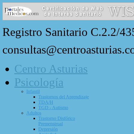
Registro Sanitario C.2.2/43
consultas@centroasturias.
Centro Asturias
Psicología
Infantil
Trastornos del Aprendizaje
TDA/H
TGD - Autismo
Adultos
Trastorno Disfórico
Premenstrual
Depresión