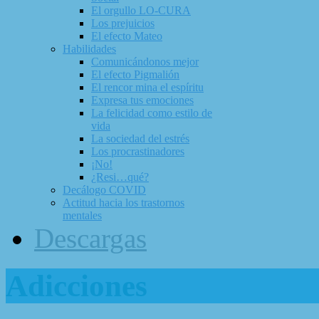
El orgullo LO-CURA
Los prejuicios
El efecto Mateo
Habilidades
Comunicándonos mejor
El efecto Pigmalión
El rencor mina el espíritu
Expresa tus emociones
La felicidad como estilo de
vida
La sociedad del estrés
Los procrastinadores
¡No!
¿Resi…qué?
Decálogo COVID
Actitud hacia los trastornos
mentales
Descargas
Adicciones