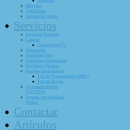
Ansiedad
Mayores
Adicciones
Terapia de Grupo
Servicios
Servicios Sociales
Laboral
Confección CV
Formación
Alzheimer Hoy
Coaching Empresarial
Psicólogo On-line
Pruebas diagnósticas
Test de Personalidad (16PF)
Test de Raven
Acompañamiento
COVID19
Terapia con Realidad
Virtual
Contactar
Artículos