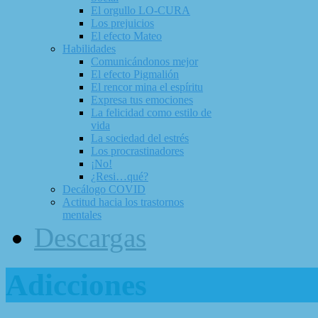
El orgullo LO-CURA
Los prejuicios
El efecto Mateo
Habilidades
Comunicándonos mejor
El efecto Pigmalión
El rencor mina el espíritu
Expresa tus emociones
La felicidad como estilo de
vida
La sociedad del estrés
Los procrastinadores
¡No!
¿Resi…qué?
Decálogo COVID
Actitud hacia los trastornos
mentales
Descargas
Adicciones