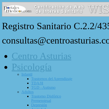
Registro Sanitario C.2.2/43
consultas@centroasturias.
Centro Asturias
Psicología
Infantil
Trastornos del Aprendizaje
TDA/H
TGD - Autismo
Adultos
Trastorno Disfórico
Premenstrual
Depresión