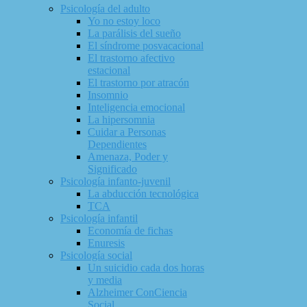
Psicología del adulto
Yo no estoy loco
La parálisis del sueño
El síndrome posvacacional
El trastorno afectivo
estacional
El trastorno por atracón
Insomnio
Inteligencia emocional
La hipersomnia
Cuidar a Personas
Dependientes
Amenaza, Poder y
Significado
Psicología infanto-juvenil
La abducción tecnológica
TCA
Psicología infantil
Economía de fichas
Enuresis
Psicología social
Un suicidio cada dos horas
y media
Alzheimer ConCiencia
Social