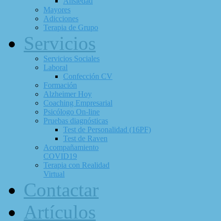
Ansiedad
Mayores
Adicciones
Terapia de Grupo
Servicios
Servicios Sociales
Laboral
Confección CV
Formación
Alzheimer Hoy
Coaching Empresarial
Psicólogo On-line
Pruebas diagnósticas
Test de Personalidad (16PF)
Test de Raven
Acompañamiento
COVID19
Terapia con Realidad
Virtual
Contactar
Artículos