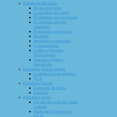
Psicología del adulto
Yo no estoy loco
La parálisis del sueño
El síndrome posvacacional
El trastorno afectivo
estacional
El trastorno por atracón
Insomnio
Inteligencia emocional
La hipersomnia
Cuidar a Personas
Dependientes
Amenaza, Poder y
Significado
Psicología infanto-juvenil
La abducción tecnológica
TCA
Psicología infantil
Economía de fichas
Enuresis
Psicología social
Un suicidio cada dos horas
y media
Alzheimer ConCiencia
Social