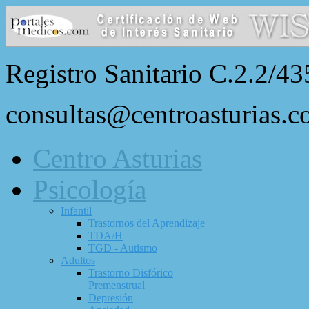
Registro Sanitario C.2.2/43
consultas@centroasturias.
Centro Asturias
Psicología
Infantil
Trastornos del Aprendizaje
TDA/H
TGD - Autismo
Adultos
Trastorno Disfórico
Premenstrual
Depresión