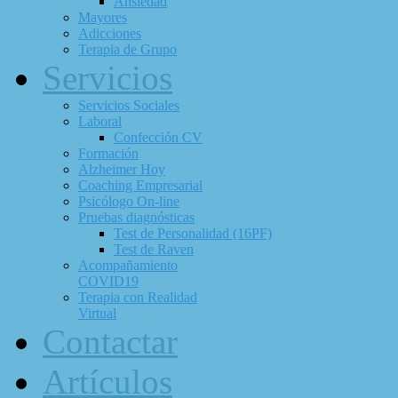
Ansiedad
Mayores
Adicciones
Terapia de Grupo
Servicios
Servicios Sociales
Laboral
Confección CV
Formación
Alzheimer Hoy
Coaching Empresarial
Psicólogo On-line
Pruebas diagnósticas
Test de Personalidad (16PF)
Test de Raven
Acompañamiento
COVID19
Terapia con Realidad
Virtual
Contactar
Artículos