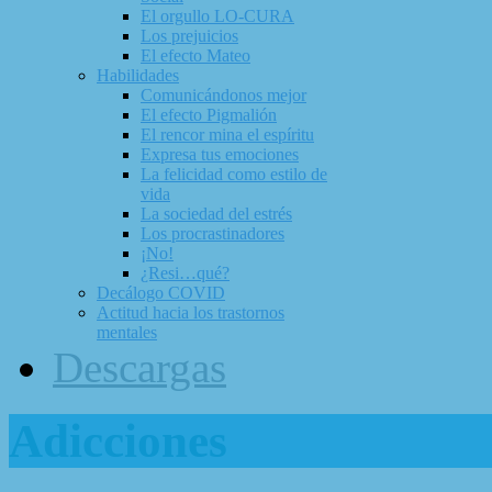
El orgullo LO-CURA
Los prejuicios
El efecto Mateo
Habilidades
Comunicándonos mejor
El efecto Pigmalión
El rencor mina el espíritu
Expresa tus emociones
La felicidad como estilo de
vida
La sociedad del estrés
Los procrastinadores
¡No!
¿Resi…qué?
Decálogo COVID
Actitud hacia los trastornos
mentales
Descargas
Adicciones