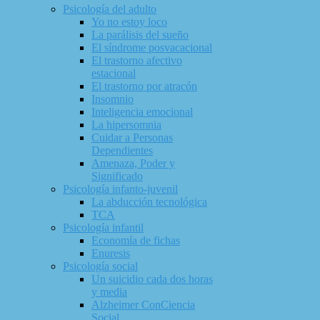
Psicología del adulto
Yo no estoy loco
La parálisis del sueño
El síndrome posvacacional
El trastorno afectivo
estacional
El trastorno por atracón
Insomnio
Inteligencia emocional
La hipersomnia
Cuidar a Personas
Dependientes
Amenaza, Poder y
Significado
Psicología infanto-juvenil
La abducción tecnológica
TCA
Psicología infantil
Economía de fichas
Enuresis
Psicología social
Un suicidio cada dos horas
y media
Alzheimer ConCiencia
Social