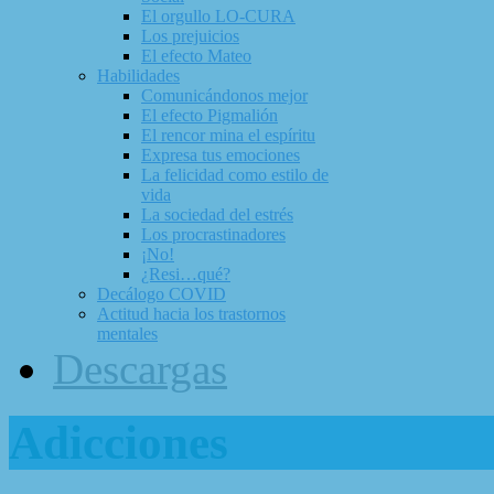
El orgullo LO-CURA
Los prejuicios
El efecto Mateo
Habilidades
Comunicándonos mejor
El efecto Pigmalión
El rencor mina el espíritu
Expresa tus emociones
La felicidad como estilo de
vida
La sociedad del estrés
Los procrastinadores
¡No!
¿Resi…qué?
Decálogo COVID
Actitud hacia los trastornos
mentales
Descargas
Adicciones