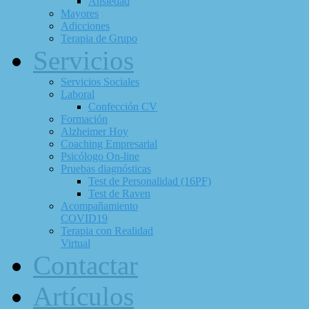
Ansiedad
Mayores
Adicciones
Terapia de Grupo
Servicios
Servicios Sociales
Laboral
Confección CV
Formación
Alzheimer Hoy
Coaching Empresarial
Psicólogo On-line
Pruebas diagnósticas
Test de Personalidad (16PF)
Test de Raven
Acompañamiento
COVID19
Terapia con Realidad
Virtual
Contactar
Artículos