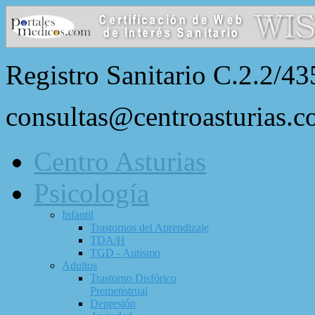
Registro Sanitario C.2.2/43
consultas@centroasturias.
Centro Asturias
Psicología
Infantil
Trastornos del Aprendizaje
TDA/H
TGD - Autismo
Adultos
Trastorno Disfórico
Premenstrual
Depresión